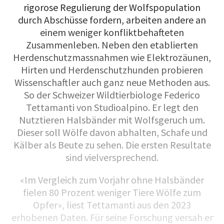
rigorose Regulierung der Wolfspopulation
durch Abschüsse fordern, arbeiten andere an
einem weniger konfliktbehafteten
Zusammenleben. Neben den etablierten
Herdenschutzmassnahmen wie Elektrozäunen,
Hirten und Herdenschutzhunden probieren
Wissenschaftler auch ganz neue Methoden aus.
So der Schweizer Wildtierbiologe Federico
Tettamanti von Studioalpino. Er legt den
Nutztieren Halsbänder mit Wolfsgeruch um.
Dieser soll Wölfe davon abhalten, Schafe und
Kälber als Beute zu sehen. Die ersten Resultate
sind vielversprechend.
«Im Vergleich zum Vorjahr ohne Halsbänder
fielen 80 Prozent weniger Tiere Wölfe zum
Opfer», liest Tettamanti aus den 2023
erhobenen Daten. Für seine Forschung versah er