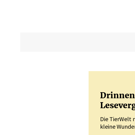
Drinnen 
Leseverg
Die TierWelt 
kleine Wunder