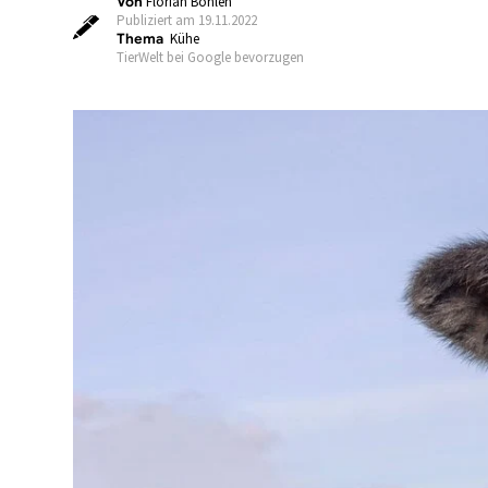
Von
Florian Böhlen
Publiziert am 19.11.2022
Thema
Kühe
TierWelt bei Google bevorzugen