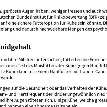
n, gerötete Augen haben, weniger fressen und auch we
eutschen Bundesinstitut für Risikobewertung (BfR) zei
hanf eine sichere Futteroption für Kühe sein könnte. 
n gelang und dadurch nachweisbare Mengen des psycho
noidgehalt
nd ihre Milch zu untersuchen, fütterten die Forscher
er einen Teil des Maisfutters der Kühe gegen Hanffut
e die Kühe dann mit einem Hanffutter mit hohem Cann
t wurde.
ngen auf die Gesundheit oder das Verhalten der Kühe
Atem- und Herzfrequenz der Rinder ungewöhnlich niedr
nd ihre Augen röteten sich. Einige Kühe, welche grös
g und nahmen eine abnorme Haltung ein.