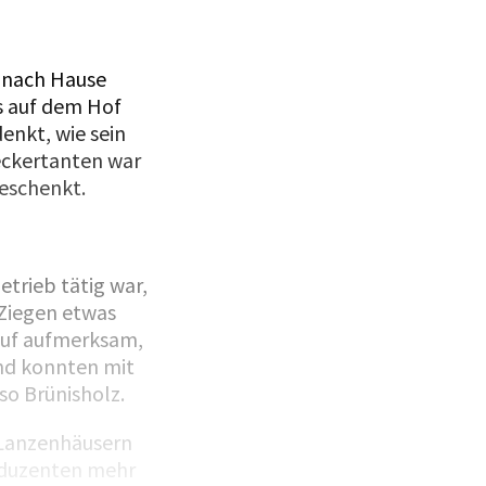
) nach Hause
s auf dem Hof
enkt, wie sein
Meckertanten war
geschenkt.
etrieb tätig war,
 Ziegen etwas
auf aufmerksam,
nd konnten mit
 so Brünisholz.
n Lanzenhäusern
oduzenten mehr