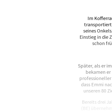
Im Kofferra
transportier
seines Onkels
Einstieg in die
schon frü
Später, als er i
bekamen er u
professionelle
dass Emmi nac
unseren 80 Zie
Bereits drei J
(BE) übernehm