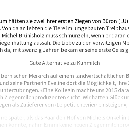
um hätten sie zwei ihrer ersten Ziegen von Büron (LU
t. Von da an lebten die Tiere im umgebauten Treibhau
. Michel Brünisholz muss schmunzeln, wenn er daran d
 Ziegenhaltung aussah. Die Liebe zu den vorwitzigen 
h da, mit zwanzig Jahren bekam er seine erste Geiss 
Gute Alternative zu Kuhmilch
m bernischen Meikirch auf einem landwirtschaftlichen B
nd seine Partnerin Eveline dort die Möglichkeit, ihre
r unterzubringen. «Eine Kollegin machte uns 2015 dar
h Ziegenmilchproduzenten sucht. Wir hatten Glück u
gen als Zulieferer von ‹Le petit chevrier› einsteigen»,
ahre später, als das Paar den Hof von Michels Onkel i
en konnte, nahm Emmi keine neuen Ziegenmilchpr