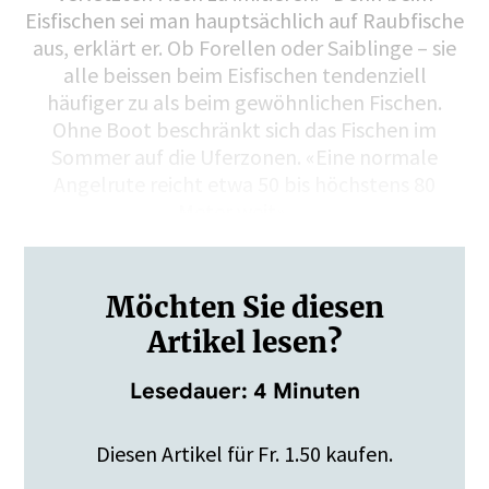
Eisfischen sei man hauptsächlich auf Raubfische
aus, erklärt er. Ob Forellen oder Saiblinge – sie
alle beissen beim Eisfischen tendenziell
häufiger zu als beim gewöhnlichen Fischen.
Ohne Boot beschränkt sich das Fischen im
Sommer auf die Uferzonen. «Eine normale
Angelrute reicht etwa 50 bis höchstens 80
Meter weit»,…
Möchten Sie diesen
Artikel lesen?
Lesedauer: 4 Minuten
Diesen Artikel für Fr. 1.50 kaufen.