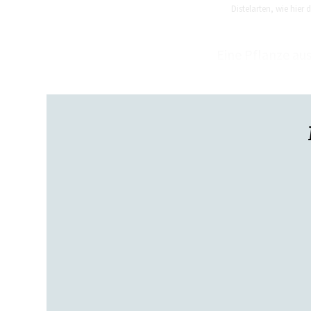
Distelarten, wie hier
Eine Pflanze au
Boden dem