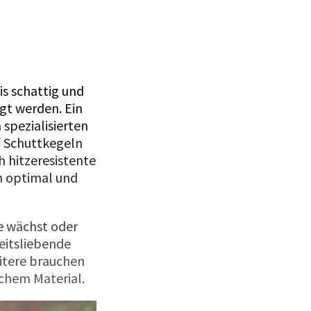
Ein Element 
is schattig und
igt werden. Ein
 spezialisierten
f Schuttkegeln
 hitzeresistente
h optimal und
e wächst oder
eitsliebende
itere brauchen
chem Material.