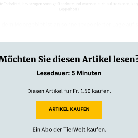
 die Eselsdistel, bevorzugen sonnige Standorte und wachsen auch auf trockenen, kar
Lepperhoff)
s dem Moorgebiet ist an sonnenexponierter Lage auf 
 Tod geweiht. Manche Pflanzen entfalten sich gut,
Möchten Sie diesen Artikel lesen
Lesedauer: 5 Minuten
Diesen Artikel für Fr. 1.50 kaufen.
ARTIKEL KAUFEN
Ein Abo der TierWelt kaufen.