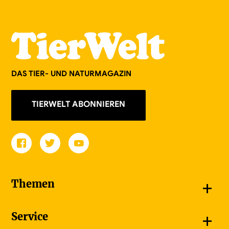
DAS TIER- UND NATURMAGAZIN
TIERWELT ABONNIEREN
+
Themen
Schnappschüsse
+
Service
Goldener Schmetterling