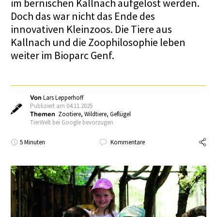
im bernischen Kallnach aufgelöst werden.
Doch das war nicht das Ende des
innovativen Kleinzoos. Die Tiere aus
Kallnach und die Zoophilosophie leben
weiter im Bioparc Genf.
Von
Lars Lepperhoff
Publiziert am 04.11.2025
Themen
Zootiere
,
Wildtiere
,
Geflügel
TierWelt bei Google bevorzugen
5 Minuten
Kommentare