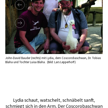
:
John-David Bauder (rechts) mit Lydia, dem Coscorobaschwan, Dr. Tobias
Die
Blaha und Tochter Luisa Blaha. (Bild: Lars Lepperhoff)
(Bil
Lydia schaut, watschelt, schnäbelt sanft,
schmiegt sich in den Arm. Der Coscorobaschwan