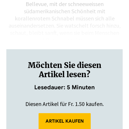
Bellevue, mit der schneeweissen
südamerikanischen Schönheit mit
korallenrotem Schnabel müssen sich alle
auseinandersetzen. Sie watschelt forsch hinzu,
schaut, bleibt sanft, wenn sie beim Menschen
auf Resonanz stösst,…
Möchten Sie diesen
Artikel lesen?
Lesedauer: 5 Minuten
Diesen Artikel für Fr. 1.50 kaufen.
ARTIKEL KAUFEN