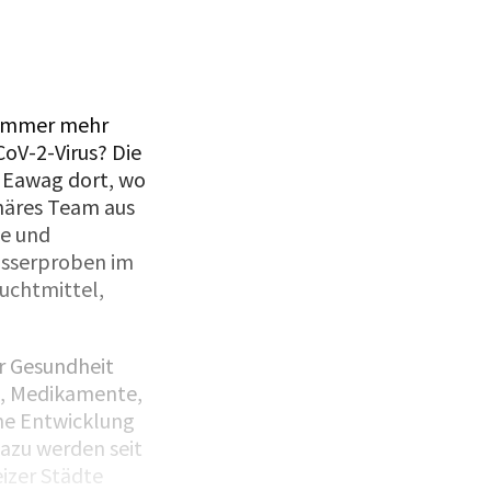
n immer mehr
oV-2-Virus? Die
s Eawag dort, wo
inäres Team aus
e und
sserproben im
Suchtmittel,
r Gesundheit
n, Medikamente,
che Entwicklung
azu werden seit
izer Städte