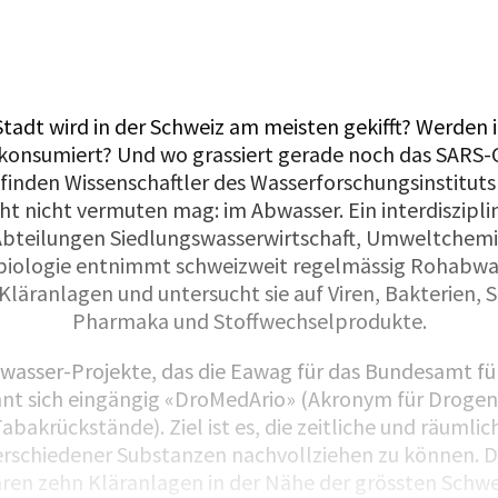
Stadt wird in der Schweiz am meisten gekifft? Werde
nsumiert? Und wo grassiert gerade noch das SARS-C
finden Wissenschaftler des Wasserforschungsinstitut
cht nicht vermuten mag: im Abwasser. Ein interdiszipl
Abteilungen Siedlungswasserwirtschaft, Umweltchemi
iologie entnimmt schweizweit regelmässig Rohabwa
Kläranlagen und untersucht sie auf Viren, Bakterien, 
Pharmaka und Stoffwechselprodukte.
bwasser-Projekte, das die Eawag für das Bundesamt fü
nnt sich eingängig «DroMedArio» (Akronym für Droge
abakrückstände). Ziel ist es, die zeitliche und räumli
rschiedener Substanzen nachvollziehen zu können. D
hren zehn Kläranlagen in der Nähe der grössten Schwe