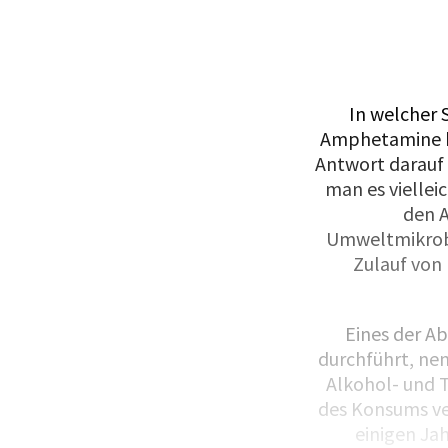
In welcher 
Amphetamine ko
Antwort darauf 
man es viellei
den 
Umweltmikrob
Zulauf von 
Eines der A
durchführt, ne
Alkohol- und T
des Konsums ve
einigen Ja