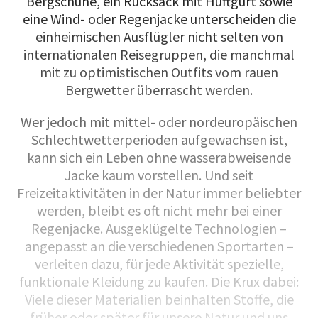
Bergschuhe, ein Rucksack mit Hüftgurt sowie
eine Wind- oder Regenjacke unterscheiden die
einheimischen Ausflügler nicht selten von
internationalen Reisegruppen, die manchmal
mit zu optimistischen Outfits vom rauen
Bergwetter überrascht werden.
Wer jedoch mit mittel- oder nordeuropäischen
Schlechtwetterperioden aufgewachsen ist,
kann sich ein Leben ohne wasserabweisende
Jacke kaum vorstellen. Und seit
Freizeitaktivitäten in der Natur immer beliebter
werden, bleibt es oft nicht mehr bei einer
Regenjacke. Ausgeklügelte Technologien –
angepasst an die verschiedenen Sportarten –
verleiten dazu, für jede Aktivität spezielle,
funktionale Kleidung zu kaufen. Die Krux dabei:
Viele dieser Materialien beinhalten Stoffe, die
früher oder später für unsere Natur und uns