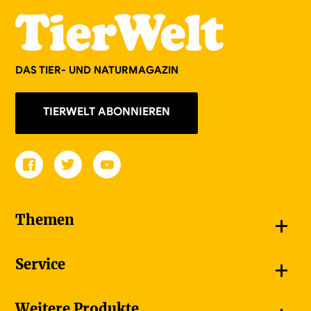
DAS TIER- UND NATURMAGAZIN
TIERWELT ABONNIEREN
+
Themen
Schnappschüsse
+
Service
Goldener Schmetterling
Unsere Bildergalerien
Jetzt abonnieren
Weitere Produkte
Unsere Videos