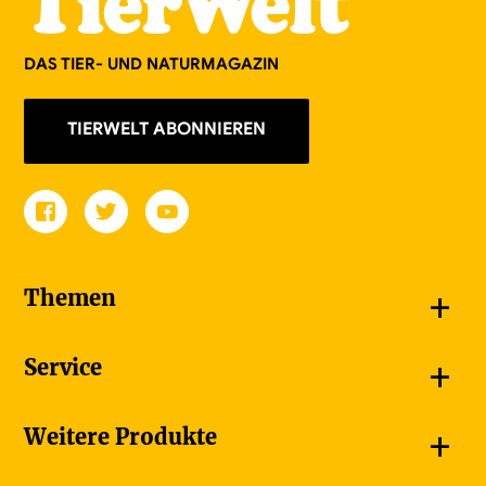
DAS TIER- UND NATURMAGAZIN
TIERWELT ABONNIEREN
+
Themen
Schnappschüsse
+
Service
Goldener Schmetterling
Unsere Bildergalerien
Jetzt abonnieren
+
Weitere Produkte
Unsere Videos
Adressänderung melden
Unsere Dossiers
Ferienumleitung
Bauernzeitung