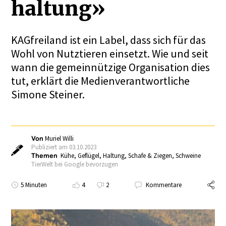
haltung»
KAGfreiland ist ein Label, dass sich für das
Wohl von Nutztieren einsetzt. Wie und seit
wann die gemeinnützige Organisation dies
tut, erklärt die Medienverantwortliche
Simone Steiner.
Von
Muriel Willi
Publiziert am 03.10.2023
Themen
Kühe
,
Geflügel
,
Haltung
,
Schafe & Ziegen
,
Schweine
TierWelt bei Google bevorzugen
5 Minuten
4
2
Kommentare