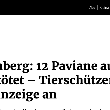
Abo
Kleina
berg: 12 Paviane a
tötet – Tierschütze
n­zeige an