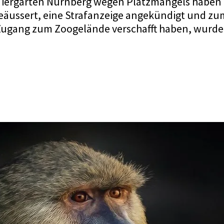
 Tiergarten Nürnberg wegen Platzmangels haben
 geäussert, eine Strafanzeige angekündigt und z
ch Zugang zum Zoogelände verschafft haben, wur