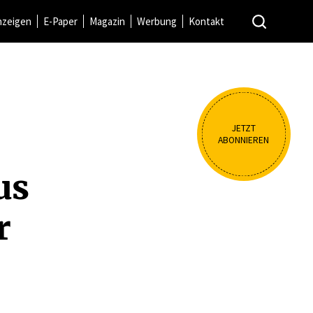
nzeigen
E-Paper
Magazin
Werbung
Kontakt
JETZT
ABONNIEREN
us
r