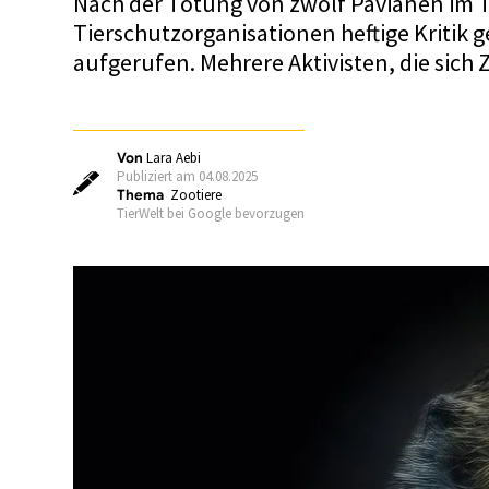
Nach der Tötung von zwölf Pavianen im
Tierschutzorganisationen heftige Kritik
aufgerufen. Mehrere Aktivisten, die si
Von
Lara Aebi
Publiziert am 04.08.2025
Thema
Zootiere
TierWelt bei Google bevorzugen