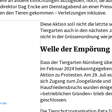
ere an andere Einrichtungen abzugeben, noch, sie aus
odirektor Dag Encke am Dienstagabend an einer Pres
hen den Tieren gekommen – Verletzungen inklusive.
Diese Aktion soll nicht die letzte 
Tiergarten auch in den nächsten J
nicht in der Grössenordnung wie je
Welle der Empörung
Dass der Tiergarten Nürnberg über
im Februar 2024 bekanntgegeben. 
Aktion zu Protesten. Am 29. Juli es
sich Zugang zum Zoogelände und 
Hausfriedensbruchs wurden einige
«betrieblichen Gründen» blieb de
geschlossen.
m an
Die Tierschutzorganisation Peta 