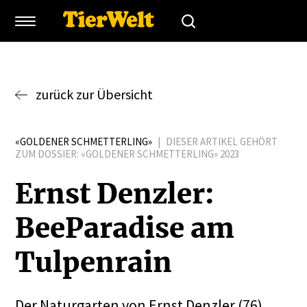
zurück zur Übersicht
«GOLDENER SCHMETTERLING»
|
DIESER ARTIKEL GEHÖRT
ZUM DOSSIER:
«GOLDENER SCHMETTERLING» 2023
Ernst Denzler:
BeePa­radise am
Tulpenrain
Der Naturgarten von Ernst Denzler (76)