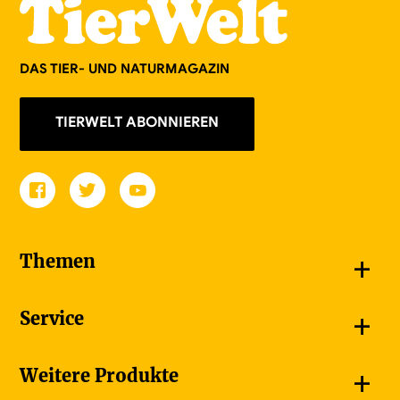
DAS TIER- UND NATURMAGAZIN
TIERWELT ABONNIEREN
+
Themen
Schnappschüsse
+
Service
Goldener Schmetterling
Unsere Bildergalerien
Jetzt abonnieren
+
Weitere Produkte
Unsere Videos
Adressänderung melden