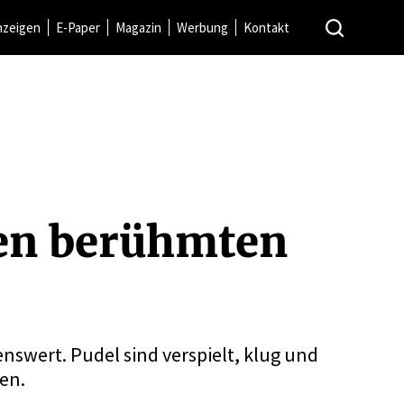
nzeigen
E-Paper
Magazin
Werbung
Kontakt
 den berühmten
nswert. Pudel sind verspielt, klug und
hen.