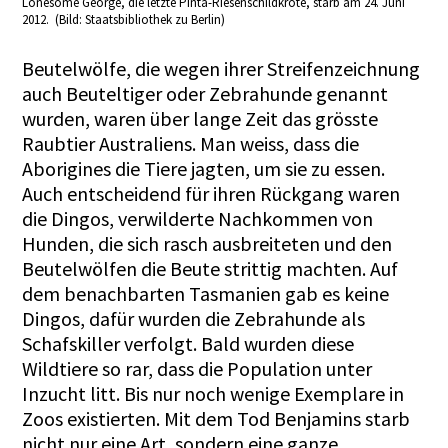
Lonesome George, die letzte Pinta-Riesenschildkröte, starb am 24. Juni
2012. (Bild: Staatsbibliothek zu Berlin)
Beutelwölfe, die wegen ihrer Streifenzeichnung
auch Beuteltiger oder Zebrahunde genannt
wurden, waren über lange Zeit das grösste
Raubtier Australiens. Man weiss, dass die
Aborigines die Tiere jagten, um sie zu essen.
Auch entscheidend für ihren Rückgang waren
die Dingos, verwilderte Nachkommen von
Hunden, die sich rasch ausbreiteten und den
Beutelwölfen die Beute strittig machten. Auf
dem benachbarten Tasmanien gab es keine
Dingos, dafür wurden die Zebrahunde als
Schafskiller verfolgt. Bald wurden diese
Wildtiere
so rar, dass die Population unter
Inzucht litt. Bis nur noch wenige Exemplare in
Zoos existierten. Mit dem Tod Benjamins starb
nicht nur eine Art, sondern eine ganze