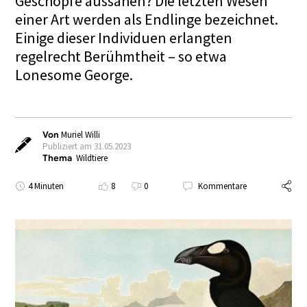
Geschöpfe aussahen? Die letzten Wesen
einer Art werden als Endlinge bezeichnet.
Einige dieser Individuen erlangten
regelrecht Berühmtheit – so etwa
Lonesome George.
Von
Muriel Willi
Publiziert am 31.05.2023
Thema
Wildtiere
4 Minuten
8
0
Kommentare