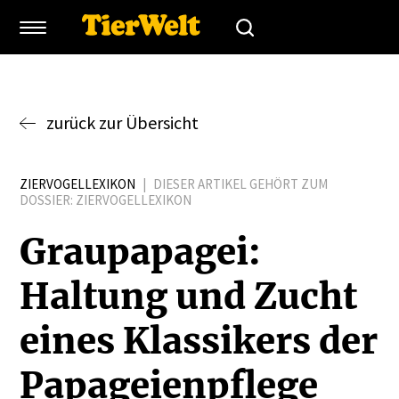
zurück zur Übersicht
ZIERVOGELLEXIKON
|
DIESER ARTIKEL GEHÖRT ZUM
DOSSIER:
ZIERVOGELLEXIKON
Graupa­pagei:
Haltung und Zucht
eines Klassikers der
Papagei­en­pflege