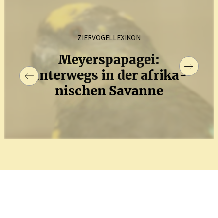
ZIERVOGELLEXIKON
Meyerspa­pagei:
unterwegs in der afrika­
ni­schen Savanne